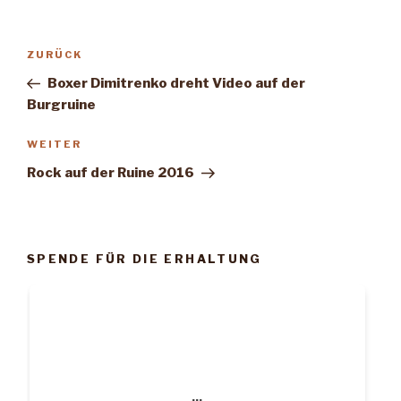
Beitragsnavigation
Vorheriger
ZURÜCK
Beitrag
Boxer Dimitrenko dreht Video auf der
Burgruine
Nächster
WEITER
Beitrag
Rock auf der Ruine 2016
SPENDE FÜR DIE ERHALTUNG