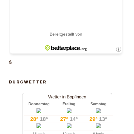
ß
BURGWETTER
Wetter in Bopfingen
Donnerstag
Freitag
Samstag
28°
18°
27°
14°
29°
13°
16 km/h
12 km/h
9 km/h