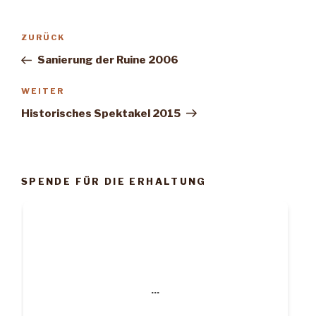
Beitragsnavigation
Vorheriger
ZURÜCK
Beitrag
Sanierung der Ruine 2006
Nächster
WEITER
Beitrag
Historisches Spektakel 2015
SPENDE FÜR DIE ERHALTUNG